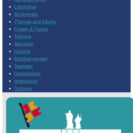
Leitmotive
Blickwinkel
Themen und Inhalte
Fragen & Fakten
Termine
Aktuelles
Historie
Mitglied werden
Spenden
Datenschutz
Impressum
Satzung