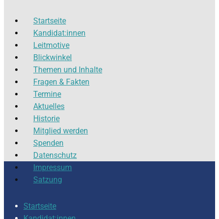
Startseite
Kandidat:innen
Leitmotive
Blickwinkel
Themen und Inhalte
Fragen & Fakten
Termine
Aktuelles
Historie
Mitglied werden
Spenden
Datenschutz
Impressum
Satzung
Startseite
Kandidat:innen