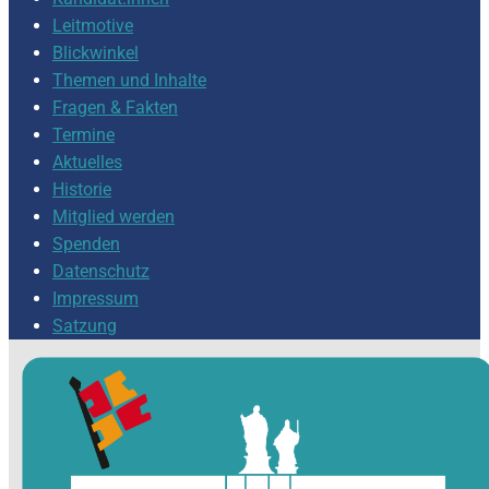
Leitmotive
Blickwinkel
Themen und Inhalte
Fragen & Fakten
Termine
Aktuelles
Historie
Mitglied werden
Spenden
Datenschutz
Impressum
Satzung