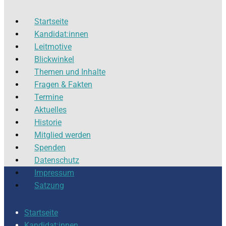
Startseite
Kandidat:innen
Leitmotive
Blickwinkel
Themen und Inhalte
Fragen & Fakten
Termine
Aktuelles
Historie
Mitglied werden
Spenden
Datenschutz
Impressum
Satzung
Startseite
Kandidat:innen