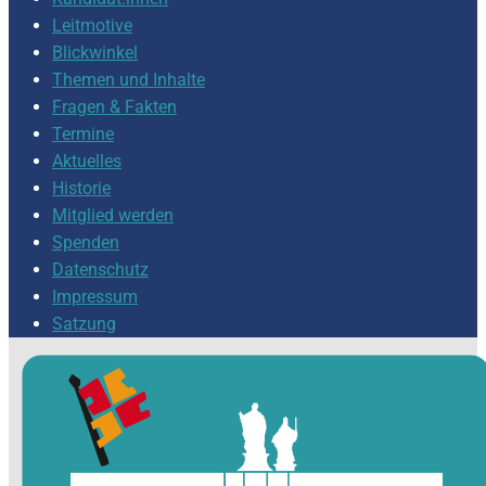
Leitmotive
Blickwinkel
Themen und Inhalte
Fragen & Fakten
Termine
Aktuelles
Historie
Mitglied werden
Spenden
Datenschutz
Impressum
Satzung