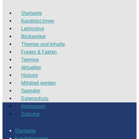
Startseite
Kandidat:innen
Leitmotive
Blickwinkel
Themen und Inhalte
Fragen & Fakten
Termine
Aktuelles
Historie
Mitglied werden
Spenden
Datenschutz
Impressum
Satzung
Startseite
Kandidat:innen